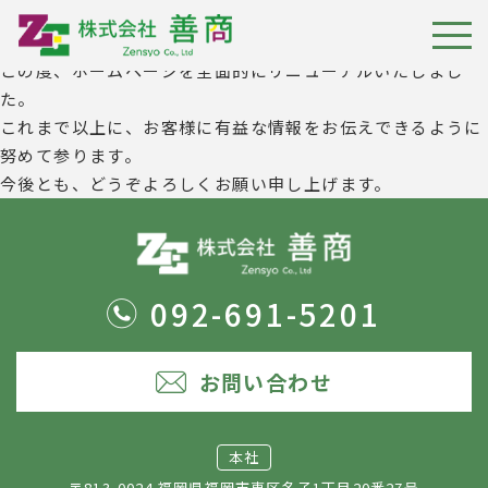
日頃より株式会社善商のホームページをご覧いただき、誠に
ありがとうございます。
この度、ホームページを全面的にリニューアルいたしまし
HOME
た。
これまで以上に、お客様に有益な情報をお伝えできるように
お知らせ
努めて参ります。
今後とも、どうぞよろしくお願い申し上げます。
会社概要
事業内容
092-691-5201
092-691-5201
お問い合わせ
お問い合わせ
本社
〒813-0024 福岡県福岡市東区名子1丁目20番27号